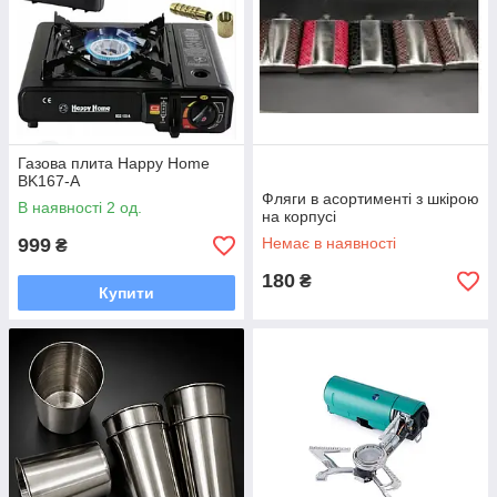
Газова плита Happy Home
BK167-A
Фляги в асортименті з шкірою
В наявності 2 од.
на корпусі
999
Немає в наявності
₴
180
₴
Купити