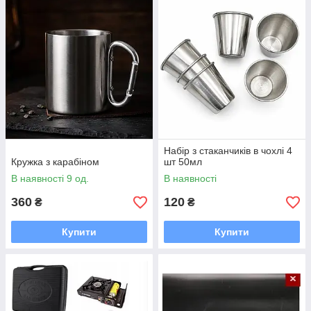
Набір з стаканчиків в чохлі 4
Кружка з карабіном
шт 50мл
В наявності 9 од.
В наявності
360
120
₴
₴
Купити
Купити