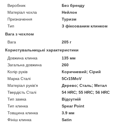
Виробник
Без бренду
Матеріал чохла
Нейлон
Призначення
Туризм
Тип
З фіксованим клинком
Вага з чохлом
Вага
205 г
Користувальницькі характеристики
Довжина клинка
135 мм
Загальна довжина
260
Колір руків
Коричневий; Сірий
Марка Сталі
5Cr15MoV
Матеріал руків'я
Дерево; Сталь; Метал
Твердість Сталі
54 HRC; 55 HRC; 56 HRC
Тип замка
Відсутній
Тип клинка
Spear Point
Товщина клинка
3.9 мм
Фініш клинка
Satin