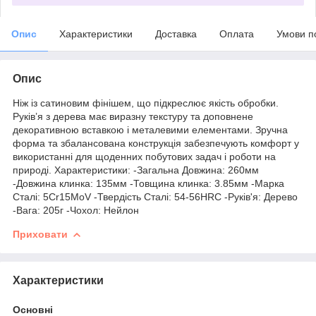
Опис
Характеристики
Доставка
Оплата
Умови п
Опис
Ніж із сатиновим фінішем, що підкреслює якість обробки.
Руків’я з дерева має виразну текстуру та доповнене
декоративною вставкою і металевими елементами. Зручна
форма та збалансована конструкція забезпечують комфорт у
використанні для щоденних побутових задач і роботи на
природі. Характеристики: -Загальна Довжина: 260мм
-Довжина клинка: 135мм -Товщина клинка: 3.85мм -Марка
Сталі: 5Cr15MoV -Твердість Сталі: 54-56HRC -Руків'я: Дерево
-Вага: 205г -Чохол: Нейлон
Приховати
Характеристики
Основні