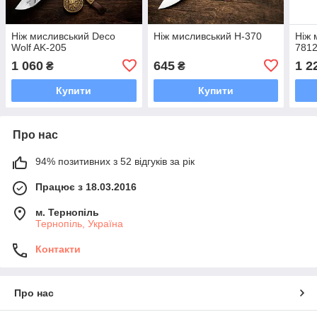
Ніж мисливський Deco
Ніж мисливський H-370
Ніж 
Wolf AK-205
781
1 060
645
1 2
₴
₴
Купити
Купити
Про нас
94% позитивних з 52 відгуків за рік
Працює з 18.03.2016
м. Тернопіль
Тернопіль, Україна
Контакти
Про нас