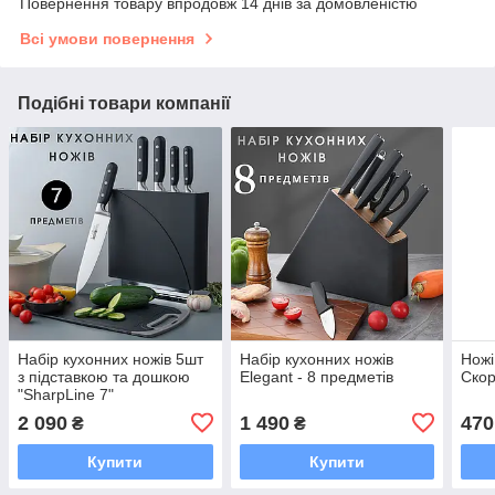
Повернення товару впродовж 14 днів за домовленістю
Всі умови повернення
Подібні товари компанії
Набір кухонних ножів 5шт
Набір кухонних ножів
Ножі
з підставкою та дошкою
Elegant - 8 предметів
Скор
"SharpLine 7"
2 090
1 490
470
₴
₴
Купити
Купити