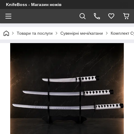
KnifeBoss - Магазин ножів
Товари та послуги
Сувенірні мечі/катани
Комплект С