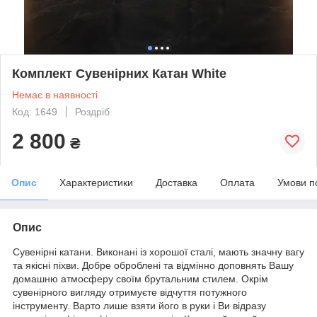
Комплект Сувенірних Катан White
Немає в наявності
Код: 1649
Роздріб
2 800
₴
Опис
Характеристики
Доставка
Оплата
Умови п
Опис
Сувенірні катани. Виконані із хорошої сталі, мають значну вагу
та якісні піхви. Добре оброблені та відмінно доповнять Вашу
домашню атмосферу своїм брутальним стилем. Окрім
сувенірного вигляду отримуєте відчуття потужного
інструменту. Варто лише взяти його в руки і Ви відразу