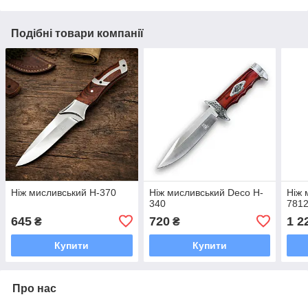
Подібні товари компанії
Ніж мисливський H-370
Ніж мисливський Deco H-
Ніж 
340
781
645
720
1 2
₴
₴
Купити
Купити
Про нас