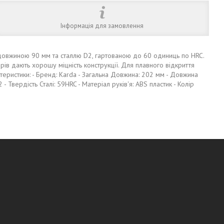
Інформація для замовлення
 довжиною 90 мм та сталлю D2, гартованою до 60 одиниць по HRC.
рів дають хорошу міцність конструкції. Для плавного відкриття
теристики: - Бренд: Karda - Загальна Довжина: 202 мм - Довжина
2 - Твердість Сталі: 59HRC - Матеріал руків'я: ABS пластик - Колір