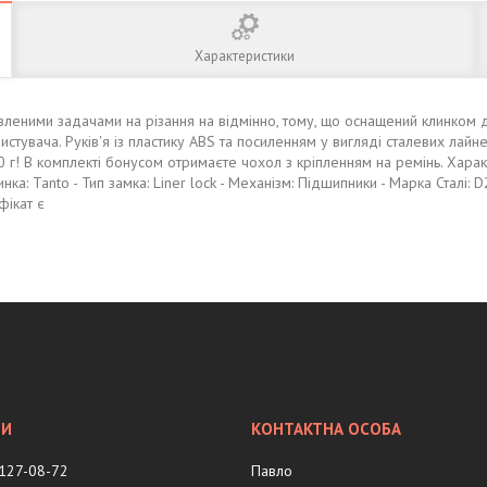
Характеристики
авленими задачами на різання на відмінно, тому, що оснащений клинком
увача. Руків'я із пластику ABS та посиленням у вигляді сталевих лайне
0 г! В комплекті бонусом отримаєте чохол з кріпленням на ремінь. Харак
инка: Tanto - Тип замка: Liner lock - Механізм: Підшипники - Марка Сталі: D
фікат є
 127-08-72
Павло