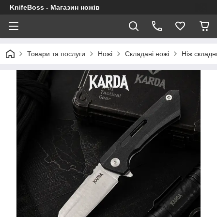
KnifeBoss - Магазин ножів
Товари та послуги
Ножі
Складані ножі
Ніж складн