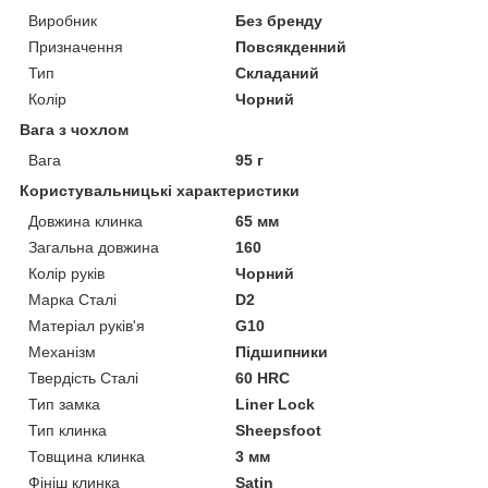
Виробник
Без бренду
Призначення
Повсякденний
Тип
Складаний
Колір
Чорний
Вага з чохлом
Вага
95 г
Користувальницькі характеристики
Довжина клинка
65 мм
Загальна довжина
160
Колір руків
Чорний
Марка Сталі
D2
Матеріал руків'я
G10
Механізм
Підшипники
Твердість Сталі
60 HRC
Тип замка
Liner Lock
Тип клинка
Sheepsfoot
Товщина клинка
3 мм
Фініш клинка
Satin