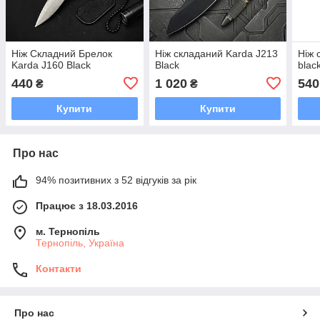
Ніж Складний Брелок
Ніж складаний Karda J213
Ніж 
Karda J160 Black
Black
blac
440
1 020
540
₴
₴
Купити
Купити
Про нас
94% позитивних з 52 відгуків за рік
Працює з 18.03.2016
м. Тернопіль
Тернопіль, Україна
Контакти
Про нас