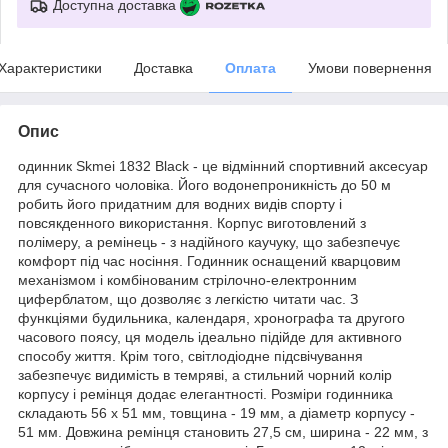
Доступна доставка
Характеристики
Доставка
Оплата
Умови повернення
Опис
одинник Skmei 1832 Black - це відмінний спортивний аксесуар
для сучасного чоловіка. Його водонепроникність до 50 м
робить його придатним для водних видів спорту і
повсякденного використання. Корпус виготовлений з
полімеру, а ремінець - з надійного каучуку, що забезпечує
комфорт під час носіння. Годинник оснащений кварцовим
механізмом і комбінованим стрілочно-електронним
циферблатом, що дозволяє з легкістю читати час. З
функціями будильника, календаря, хронографа та другого
часового поясу, ця модель ідеально підійде для активного
способу життя. Крім того, світлодіодне підсвічування
забезпечує видимість в темряві, а стильний чорний колір
корпусу і ремінця додає елегантності. Розміри годинника
складають 56 х 51 мм, товщина - 19 мм, а діаметр корпусу -
51 мм. Довжина ремінця становить 27,5 см, ширина - 22 мм, з