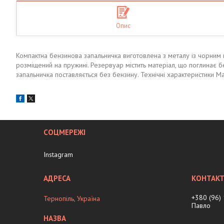
Опис
Компактна бензинова запальничка виготовлена з металу із чорним 
розміщений на пружині. Резервуар містить матеріал, що поглинає б
запальничка поставляється без бензину. Технічні характеристики Мат
СОЦМЕРЕЖІ
Instagram
+380 (96)
Тернопіль, Україна
Павло