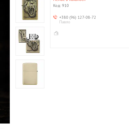
Код:
910
+380 (96) 127-08-72
Павло