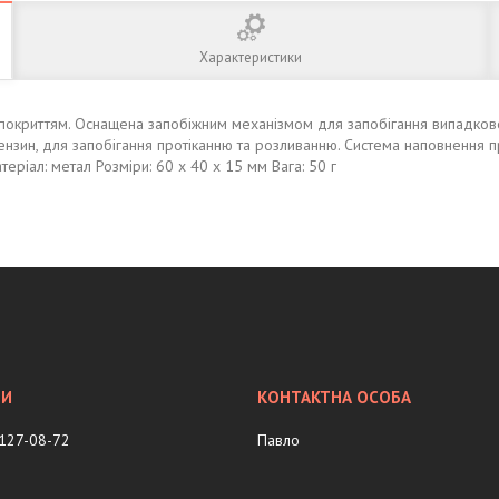
Характеристики
покриттям. Оснащена запобіжним механізмом для запобігання випадковому
ензин, для запобігання протіканню та розливанню. Система наповнення п
еріал: метал Розміри: 60 x 40 x 15 мм Вага: 50 г
 127-08-72
Павло