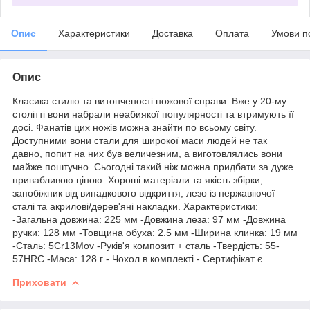
Опис
Характеристики
Доставка
Оплата
Умови п
Опис
Класика стилю та витонченості ножової справи. Вже у 20-му
столітті вони набрали неабиякої популярності та втримують її
досі. Фанатів цих ножів можна знайти по всьому світу.
Доступними вони стали для широкої маси людей не так
давно, попит на них був величезним, а виготовлялись вони
майже поштучно. Сьогодні такий ніж можна придбати за дуже
привабливою ціною. Хороші матеріали та якість збірки,
запобіжник від випадкового відкриття, лезо із нержавіючої
сталі та акрилові/дерев'яні накладки. Характеристики:
-Загальна довжина: 225 мм -Довжина леза: 97 мм -Довжина
ручки: 128 мм -Товщина обуха: 2.5 мм -Ширина клинка: 19 мм
-Сталь: 5Cr13Mov -Руків'я композит + сталь -Твердість: 55-
57HRC -Маса: 128 г - Чохол в комплекті - Сертифікат є
Приховати