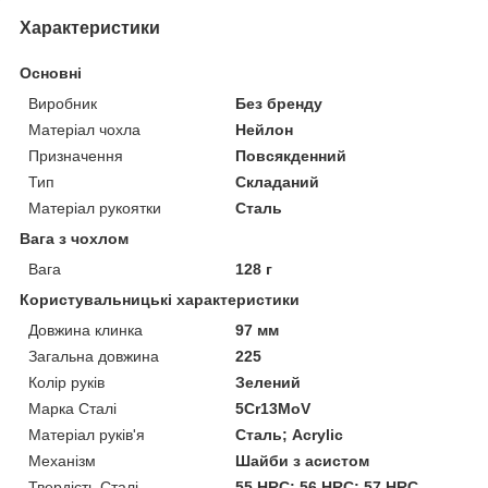
Характеристики
Основні
Виробник
Без бренду
Матеріал чохла
Нейлон
Призначення
Повсякденний
Тип
Складаний
Матеріал рукоятки
Сталь
Вага з чохлом
Вага
128 г
Користувальницькі характеристики
Довжина клинка
97 мм
Загальна довжина
225
Колір руків
Зелений
Марка Сталі
5Cr13MoV
Матеріал руків'я
Сталь; Acrylic
Механізм
Шайби з асистом
Твердість Сталі
55 HRC; 56 HRC; 57 HRC