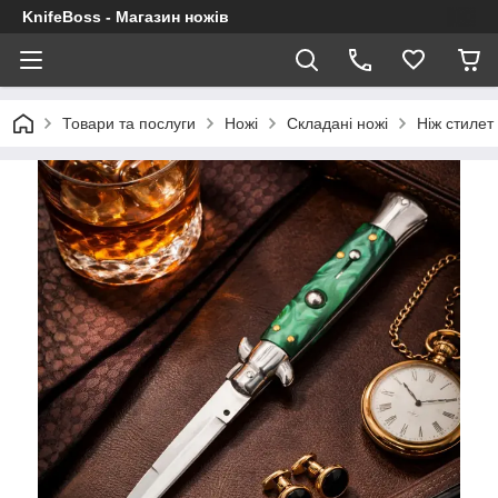
KnifeBoss - Магазин ножів
Товари та послуги
Ножі
Складані ножі
Ніж стилет