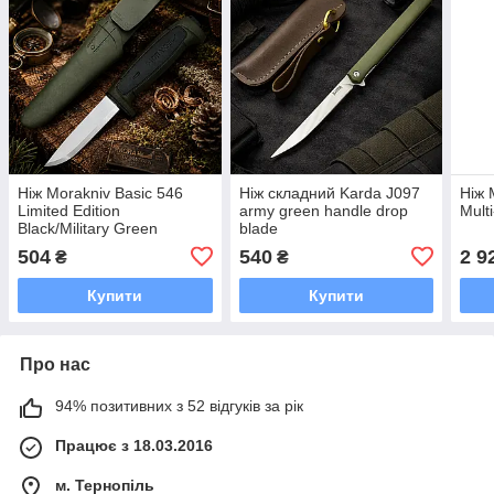
Ніж Morakniv Basic 546
Ніж складний Karda J097
Ніж 
Limited Edition
army green handle drop
Mult
Black/Military Green
blade
504
540
2 9
₴
₴
Купити
Купити
Про нас
94% позитивних з 52 відгуків за рік
Працює з 18.03.2016
м. Тернопіль