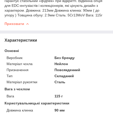
гарантує стабільний «фідбек» при відкритті. Відмінна опція
для EDC-ентузіастів і колекціонерів, які цінують дизайн з
характером. Довжина: 213мм Довжина клинка: 90мм ( до
упору ) Товщина обуху: 2.9мм Сталь: 5Cr13MoV Вага: 115г
Приховати
Характеристики
Основні
Виробник
Без бренду
Матеріал чохла
Нейлон
Призначення
Повсякденний
Тип
Складаний
Матеріал рукоятки
Сталь
Вага з чохлом
Вага
115 г
Користувальницькі характеристики
Довжина клинка
90 мм