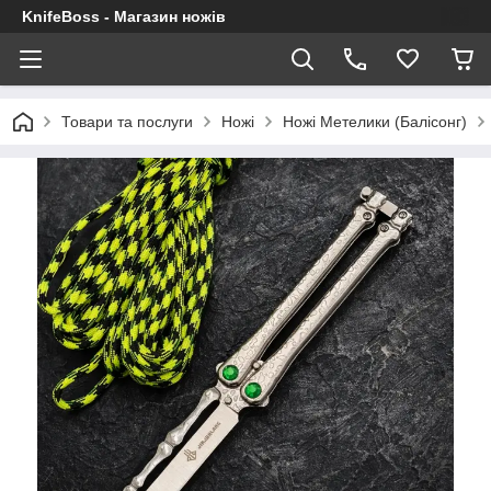
KnifeBoss - Магазин ножів
Товари та послуги
Ножі
Ножі Метелики (Балісонг)