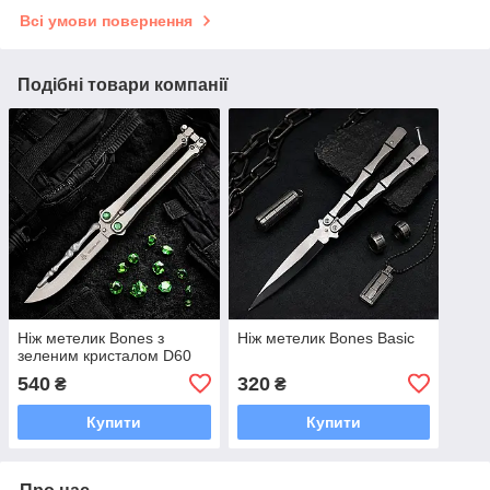
Всі умови повернення
Подібні товари компанії
Ніж метелик Bones з
Ніж метелик Bones Basic
зеленим кристалом D60
540
320
₴
₴
Купити
Купити