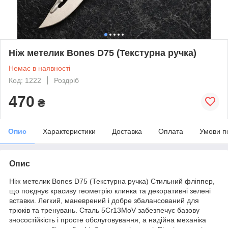
Ніж метелик Bones D75 (Текстурна ручка)
Немає в наявності
Код: 1222
Роздріб
470
₴
Опис
Характеристики
Доставка
Оплата
Умови п
Опис
Ніж метелик Bones D75 (Текстурна ручка) Стильний фліппер,
що поєднує красиву геометрію клинка та декоративні зелені
вставки. Легкий, маневрений і добре збалансований для
трюків та тренувань. Сталь 5Cr13MoV забезпечує базову
зносостійкість і просте обслуговування, а надійна механіка