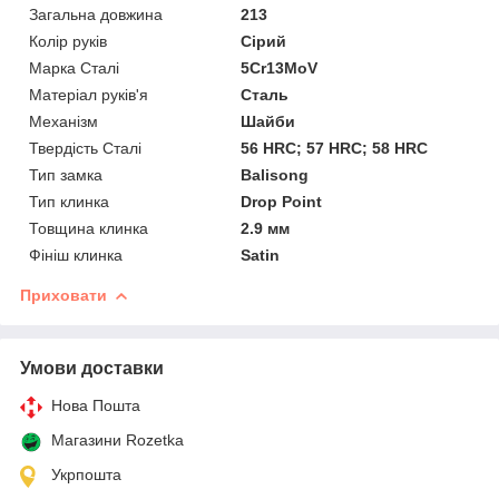
Загальна довжина
213
Колір руків
Сірий
Марка Сталі
5Cr13MoV
Матеріал руків'я
Сталь
Механізм
Шайби
Твердість Сталі
56 HRC; 57 HRC; 58 HRC
Тип замка
Balisong
Тип клинка
Drop Point
Товщина клинка
2.9 мм
Фініш клинка
Satin
Приховати
Умови доставки
Нова Пошта
Магазини Rozetka
Укрпошта