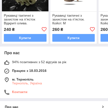
Рукавиці тактичні з
Рукавиці тактичні з
Рука
захистом на п'ясток
захистом на п'ясток.
захи
Відкриті олива.
Койот. M
Койо
240
260
260
₴
₴
Купити
Купити
Про нас
94% позитивних з 52 відгуків за рік
Працює з 18.03.2016
м. Тернопіль
Тернопіль, Україна
Контакти
Про нас