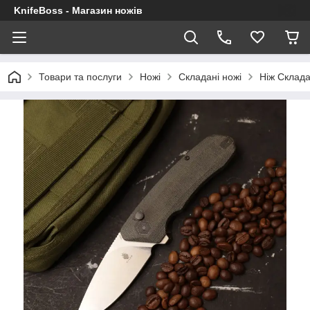
KnifeBoss - Магазин ножів
Товари та послуги
Ножі
Складані ножі
Ніж Склада