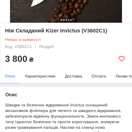
Ніж Складаний Kizer Invictus (V3602C1)
Немає в наявності
Код: V3602C1
Роздріб
3 800
₴
Опис
Характеристики
Доставка
Оплата
Умови п
Опис
Швидке та безпечне відкривання Invictus оснащений
механізмом фліппера для легкого та швидкого відкривання,
забезпечуючи відмінну функціональність. Замок кнопкового
типу гарантує безпечне та просте користування, знижуючи
ризик травмування пальців. Насічки на спинці ножа