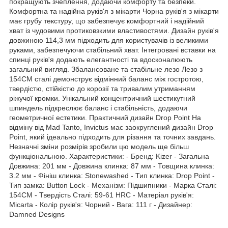
покращують зчеплення, додаючи комфорту та безпеки.
Комфортна та надійна руків'я з мікарти Чорна руків'я з мікарти
має грубу текстуру, що забезпечує комфортний і надійний
хват із чудовими протиковзкими властивостями. Дизайн руків'я
довжиною 114,3 мм підходить для користувачів із великими
руками, забезпечуючи стабільний хват. Інтегровані вставки на
спинці руків'я додають елегантності та вдосконалюють
загальний вигляд. Збалансоване та стабільне лезо Лезо з
154CM сталі демонструє відмінний баланс між гостротою,
твердістю, стійкістю до корозії та тривалим утриманням
ріжучої кромки. Унікальний концентричний шестикутний
шпиндель підкреслює баланс і стабільність, додаючи
геометричної естетики. Практичний дизайн Drop Point На
відміну від Mad Tanto, Invictus має заокруглений дизайн Drop
Point, який ідеально підходить для різання та точних завдань.
Незначні зміни розмірів зробили цю модель ще більш
функціональною. Характеристики: - Бренд: Kizer - Загальна
Довжина: 201 мм - Довжина клинка: 87 мм - Товщина клинка:
3.2 мм - Фініш клинка: Stonewashed - Тип клинка: Drop Point -
Тип замка: Button Lock - Механізм: Підшипники - Марка Сталі:
154CM - Твердість Сталі: 59-61 HRC - Матеріал руків'я:
Micarta - Колір руків'я: Чорний - Вага: 111 г - Дизайнер:
Damned Designs