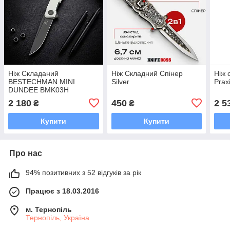
Ніж Складаний
Ніж Складний Спінер
Ніж 
BESTECHMAN MINI
Silver
Prax
DUNDEE BMK03H
2 180
450
2 5
₴
₴
Купити
Купити
Про нас
94% позитивних з 52 відгуків за рік
Працює з 18.03.2016
м. Тернопіль
Тернопіль, Україна