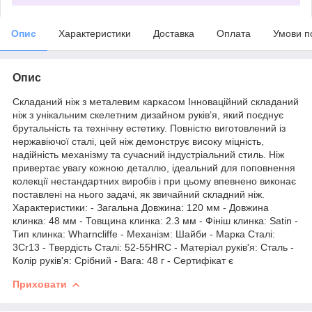
Опис
Характеристики
Доставка
Оплата
Умови п
Опис
Складаний ніж з металевим каркасом Інноваційний складаний
ніж з унікальним скелетним дизайном руків’я, який поєднує
брутальність та технічну естетику. Повністю виготовлений із
нержавіючої сталі, цей ніж демонструє високу міцність,
надійність механізму та сучасний індустріальний стиль. Ніж
привертає увагу кожною деталлю, ідеальний для поповнення
колекції нестандартних виробів і при цьому впевнено виконає
поставлені на нього задачі, як звичайний складний ніж.
Характеристики: - Загальна Довжина: 120 мм - Довжина
клинка: 48 мм - Товщина клинка: 2.3 мм - Фініш клинка: Satin -
Тип клинка: Wharncliffe - Механізм: Шайби - Марка Сталі:
3Cr13 - Твердість Сталі: 52-55HRC - Матеріал руків'я: Сталь -
Колір руків'я: Срібний - Вага: 48 г - Сертифікат є
Приховати