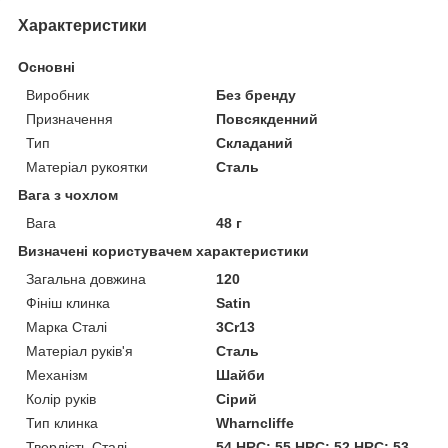
Характеристики
Основні
Виробник
Без бренду
Призначення
Повсякденний
Тип
Складаний
Матеріал рукоятки
Сталь
Вага з чохлом
Вага
48 г
Визначені користувачем характеристики
Загальна довжина
120
Фініш клинка
Satin
Марка Сталі
3Cr13
Матеріал руків'я
Сталь
Механізм
Шайби
Колір руків
Сірий
Тип клинка
Wharncliffe
Твердість Сталі
54 HRC; 55 HRC; 52 HRC; 53